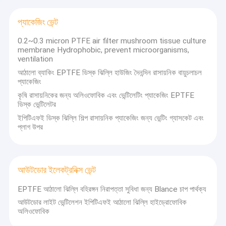
প্যাকেজিং ভেন্ট
0.2~0.3 micron PTFE air filter mushroom tissue culture
membrane Hydrophobic, prevent microorganisms,
ventilation
আঠালো ব্যাকিং EPTFE ডিস্ক ঝিল্লি হাউজিং দৈনন্দিন রাসায়নিক বায়ুচলাচল
প্যাকেজিং
কৃষি রাসায়নিকের জন্য অলিওফোবিক এবং ভেন্টিলেটিং প্যাকেজিং EPTFE
ডিস্ক ভেন্টিলেটর
ইপিটিএফই ডিস্ক ঝিল্লি শিল্প রাসায়নিক প্যাকেজিং জন্য ভেন্টিং গ্যাসকেট এবং
প্লাগ উপর
আউটডোর ইলেকট্রনিক্স ভেন্ট
EPTFE আঠালো ঝিল্লি বহিরঙ্গন নিরাপত্তা সুবিধা জন্য Blance চাপ পার্থক্য
আউটডোর লাইট ভেন্টিলেশন ইপিটিএফই আঠালো ঝিল্লি হাইড্রোফোবিক
অলিওফোবিক