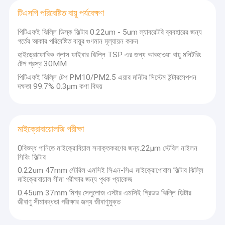
টিএসপি পরিবেষ্টিত বায়ু পর্যবেক্ষণ
পিটিএফই ঝিল্লি ডিস্ক ফিল্টার 0.22um - 5um ল্যাবরেটরি ব্যবহারের জন্য
গর্তের আকার পরিবেষ্টিত বায়ুর গুণমান মূল্যায়ন করুন
হাইড্রোফোবিক গ্লাস ফাইবার ঝিল্লি TSP এর জন্য আবহাওয়া বায়ু মনিটরিং
টেপ প্রস্থ 30MM
পিটিএফই ঝিল্লি টেপ PM10/PM2.5 এয়ার মনিটর সিস্টেম ইন্টারসেপশন
দক্ষতা 99.7% 0.3μm কণা বিষয়
মাইক্রোবায়োলজি পরীক্ষা
0বিশুদ্ধ পানিতে মাইক্রোবিয়াল সনাক্তকরণের জন্য.22μm স্টেরিল নাইলন
সিরিং ফিল্টার
0.22um 47mm স্টেরিল এমসিই সিএন-সিএ মাইক্রোপোরাস ফিল্টার ঝিল্লি
মাইক্রোবায়াল সীমা পরীক্ষার জন্য পৃথক প্যাকেজ
0.45um 37mm মিশ্র সেলুলোজ এস্টার এমসিই গ্রিডড ঝিল্লি ফিল্টার
জীবাণু সীমাবদ্ধতা পরীক্ষার জন্য জীবাণুমুক্ত