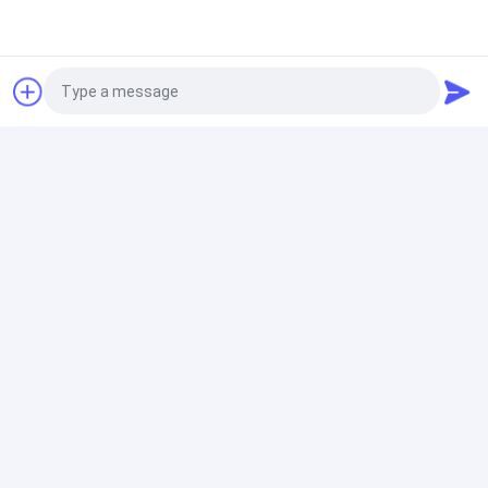
0.২২ মাইক্রন লাইটপ্রুফ ইন-লাইন IV ফিল্টার এয়ার স্টপ ফিল্টার ঝিল্লি সহ
ল্যাবরেটরি সিরিঞ্জ ফিল্টার
0এইচপিএলসি এবং জিসি নমুনা প্রাক ফিল্টারিংয়ের জন্য.45μM পোর আকারের
হাইড্রোফোবিক পিটিএফই সিরিঞ্জ ফিল্টার
Photo
ঝিল্লি ডিস্ক ফিল্টার
Video Call
47 মিমি ঝিল্লি ডিস্ক ফিল্টার অ জীবাণুমুক্ত 0.22 মাইক্রন পিইএস ফিল্টার
Audio Call
জলীয় পরিস্রাবণের জন্য
পিইএস ঝিল্লি
মেডিকেল পিইএস ঝিল্লি চেম্বারের জন্য পলিথেরসুলফোন হাইড্রোফিলিক এয়ার
স্টপ ঝিল্লি