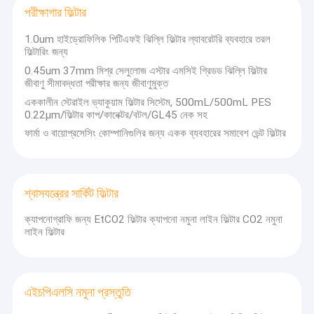
পরীক্ষাগার ফিল্টার
1.0um হাইড্রোফিলিক পিটিএফই ঝিল্লি ফিল্টার ল্যাবরেটরি ব্যবহারে তরল
ফিল্টারিং জন্য
0.45um 37mm মিশ্র সেলুলোজ এস্টার এমসিই গ্রিডড ঝিল্লি ফিল্টার
জীবাণু সীমাবদ্ধতা পরীক্ষার জন্য জীবাণুমুক্ত
এককালীন স্টেরাইল ভ্যাকুয়াম ফিল্টার সিস্টেম, 500mL/500mL PES
0.22μm/ফিল্টার কাপ/কানেক্টর/বটল/GL45 নেক সহ
ফার্মা ও বায়োপ্রসেসিং কোম্পানিগুলির জন্য একক ব্যবহারের সমাবেশ ভেন্ট ফিল্টার
শ্বাসযন্ত্রের সার্কিট ফিল্টার
ক্যাপনোগ্রাফি জন্য EtCO2 ফিল্টার ক্যাপনো নমুনা লাইন ফিল্টার CO2 নমুনা
লাইন ফিল্টার
এইচপিএলসি নমুনা প্রস্তুতি