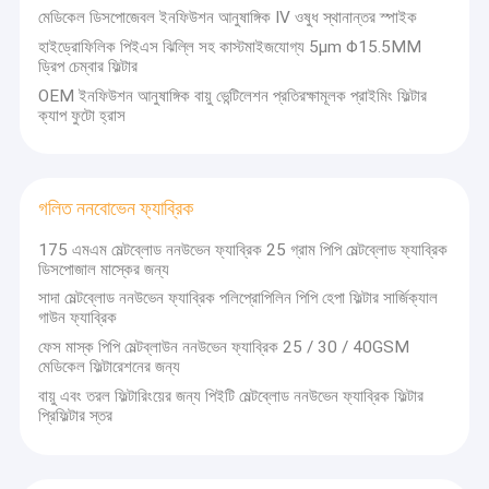
শ্বাসযন্ত্রের সার্কিট ফিল্টার
মেডিকেল ডিসপোজেবল ইনফিউশন আনুষাঙ্গিক IV ওষুধ স্থানান্তর স্পাইক
হাইড্রোফিলিক পিইএস ঝিল্লি সহ কাস্টমাইজযোগ্য 5μm Φ15.5MM
এইচপিএলসি নমুনা প্রস্তুতি
ড্রিপ চেম্বার ফিল্টার
OEM ইনফিউশন আনুষাঙ্গিক বায়ু ভেন্টিলেশন প্রতিরক্ষামূলক প্রাইমিং ফিল্টার
সংস্কৃতি মিডিয়া ফিল্টারিং
ক্যাপ ফুটো হ্রাস
টিএসপি পরিবেষ্টিত বায়ু পর্যবেক্ষণ
মাইক্রোবায়োলজি পরীক্ষা
গলিত ননবোভেন ফ্যাব্রিক
অটোমোটিভ ভেন্ট
175 এমএম মেল্টব্লোড ননউভেন ফ্যাব্রিক 25 গ্রাম পিপি মেল্টব্লোড ফ্যাব্রিক
ডিসপোজাল মাস্কের জন্য
পোর্টেবল ইলেকট্রনিক্স ভেন্ট
সাদা মেল্টব্লোড ননউভেন ফ্যাব্রিক পলিপ্রোপিলিন পিপি হেপা ফিল্টার সার্জিক্যাল
গাউন ফ্যাব্রিক
প্যাকেজিং ভেন্ট
ফেস মাস্ক পিপি মেল্টব্লাউন ননউভেন ফ্যাব্রিক 25 / 30 / 40GSM
মেডিকেল ফিল্টারেশনের জন্য
আউটডোর ইলেকট্রনিক্স ভেন্ট
বায়ু এবং তরল ফিল্টারিংয়ের জন্য পিইটি মেল্টব্লোড ননউভেন ফ্যাব্রিক ফিল্টার
প্রিফিল্টার স্তর
ক্যাপসুল ফিল্টার
মাইক্রোপোরাস ফিল্টার