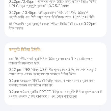
0.22μm/0.45μm পরীক্ষাগার প্রাক ফিল্টারিং জন্য নাইলন সিরিঞ্জ ফিল্টার
HPLC নমুনা প্রস্তুতি ব্যাসার্ধ 13/25/33mm
0.22μm / 0.45μm হাইড্রোফোবিক পিটিএফই সিরিং ফিল্টারগুলি
এইচপিএলসি এবং জিসি নমুনা প্রাক ফিল্টারিংয়ের জন্য 13/25/33 মিমি
এইচপিএলসি নমুনা প্রস্তুতির জন্য পিইএস সিরিঞ্জ ফিল্টার একক 0.22μm
ছিদ্র আকার
সংস্কৃতি মিডিয়া ফিল্টারিং
৩৩ মিমি পিইএস হাইড্রোফিলিক ফিল্টার লুর সংযোগকারী সহ মেডিকেল বা
ল্যাবরেটরি ব্যবহারের জন্য
0.22 μm PES ঝিল্লি Φ33 মিমি পৃথকভাবে প্যাকিং সহ কোষ সংস্কৃতি
মাধ্যম জন্য একবার ব্যবহারযোগ্য স্টেরাইল সিরিঞ্জ ফিল্টার
0.2μm ওয়েল্ডেবল ইপিটিএফই ঝিল্লি খাওয়ানো ফাঙ্গাস স্পোর ব্যাগ বাগান
সরবরাহ মাশরুম ক্রমবর্ধমান ব্যাগ চাষ
0.2μm আঠালো ব্যাকিং EPTFE ঝিল্লি অন সংস্কৃতি মিডিয়া ক্যাপ জলরোধী
/ শ্বাস প্রশ্বাস / উচ্চ তাপমাত্রা। এবং প্রেস প্রতিরোধের