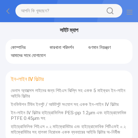
সাইট ম্যাপ
কোম্পানির
কারখানা পরিদর্শন
গুণমান নিয়ন্ত্রণ
আমাদের সাথে যোগাযোগ
ইন-লাইন IV ফিল্টার
ভেনাস অ্যাক্সেস লাইনের জন্য পিইএস ঝিল্লি সহ একক 5 মাইক্রন ইন-লাইন
আইভি ফিল্টার
ইনফিউশন টিউব ইনপুট / আউটপুট সংযোগ সহ একক ইন-লাইন IV ফিল্টার
ইন-লাইন IV ফিল্টার হাইড্রোফিলিক PES-pp 1.2μm এবং হাইড্রোফোবিক
PTFE 0.45μm সহ
হাইড্রোফিলিক পিইএস ০.২ মাইক্রোমিটার এবং হাইড্রোফোবিক পিটিএফই ০.২
মাইক্রোমিটার সহ হালকা নিরোধক একক ব্যবহারের আইভি ফিল্টার অ-নির্বীজ