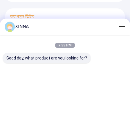
ক্যাপসুল ফিল্টার
XINNA
হাইড্রোফিলিক পিইএস একক ক্যাপসুল ফিল্টার ফিল্টারিং শিল্প ল্যাব ব্যবহারের
জন্য 173 মিমি দৈর্ঘ্য কম এক্সট্র্যাক্টযোগ্য
0.22μm মিডিয়া পিইএস এককালীন ক্যাপসুল ফিল্টার ফিল্টার ল্যাবরেটরি পরীক্ষায়
মাঝারি এবং বৃহত্তর ডোজ সমাধানের জন্য
7:33 PM
Good day, what product are you looking for?
মাইক্রোপোরাস ফিল্টার
হাইড্রোফোবিক ইপিটিএফই মাইক্রোপোরাস ঝিল্লি 0.22/0.45/1.2/3μm
পিপি বা পিইটি সমর্থন স্তর সঙ্গে চিকিৎসা ব্যবহারের জন্য
পলিথেরসুলফোন পিইএস মাইক্রোপোরাস ঝিল্লি পিইটি সহ রোলগুলিতে
সমর্থনকারী স্তর হিসাবে চিকিত্সা ব্যবহারের জন্য
ইন-লাইন IV ফিল্টার