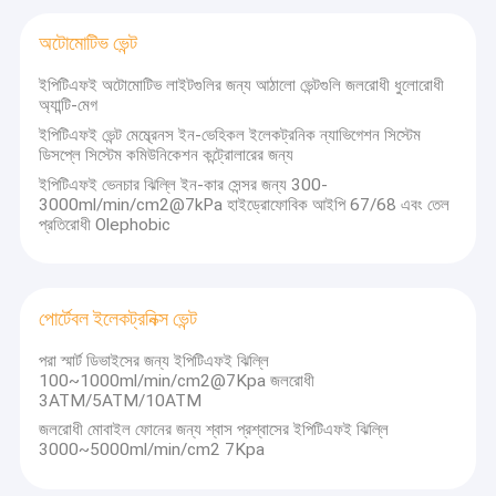
অটোমোটিভ ভেন্ট
ইপিটিএফই অটোমোটিভ লাইটগুলির জন্য আঠালো ভেন্টগুলি জলরোধী ধুলোরোধী
অ্যান্টি-মেগ
ইপিটিএফই ভেন্ট মেম্ব্রেনস ইন-ভেহিকল ইলেকট্রনিক ন্যাভিগেশন সিস্টেম
ডিসপ্লে সিস্টেম কমিউনিকেশন কন্ট্রোলারের জন্য
ইপিটিএফই ভেনচার ঝিল্লি ইন-কার সেন্সর জন্য 300-
3000ml/min/cm2@7kPa হাইড্রোফোবিক আইপি 67/68 এবং তেল
প্রতিরোধী Olephobic
পোর্টেবল ইলেকট্রনিক্স ভেন্ট
পরা স্মার্ট ডিভাইসের জন্য ইপিটিএফই ঝিল্লি
100~1000ml/min/cm2@7Kpa জলরোধী
3ATM/5ATM/10ATM
জলরোধী মোবাইল ফোনের জন্য শ্বাস প্রশ্বাসের ইপিটিএফই ঝিল্লি
3000~5000ml/min/cm2 7Kpa