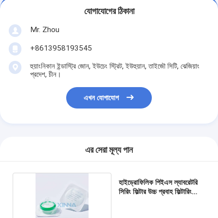
যোগাযোগের ঠিকানা
Mr. Zhou
+8613958193545
হুয়াংনিকান ইন্ডাস্ট্রি জোন, ইউচেং স্ট্রিট, ইউহুয়ান, তাইজৌ সিটি, ঝেজিয়াং
প্রদেশ, চীন।
এখন যোগাযোগ
এর সেরা মূল্য পান
হাইড্রোফিলিক পিইএস ল্যাবরেটরি
সিরিং ফিল্টার উচ্চ প্রবাহ ফিল্টারিং
ভোক্তা