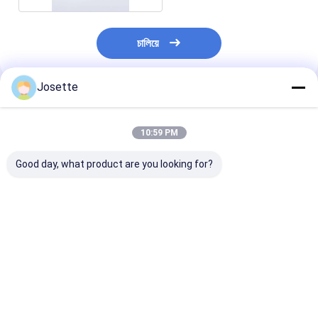
চালিয়ে
Josette
প্রস্তাবিত পণ্য
10:59 PM
Good day, what product are you looking for?
0এইচপিএলসি এবং জিসি নমুনা
0.22 μm PES
স্ট্যান্ডার্ড লুয়ার স্লিপ
প্রাক ফিল্টারিংয়ের জন্য.45μM
Membrane φ33mm
হাইড্রোফিলিক পিভিডিএ
পোর আকারের হাইড্রোফোবিক
সহ মেডিকেল ডিসপোজযোগ্য
ফিল্টার 0.22μM 
পিটিএফই সিরিঞ্জ ফিল্টার
স্টেরাইল সিরিং ফিল্টার পৃথকভাবে
প্যাক করুন
ভালো দাম
ভালো দাম
ভালো দাম