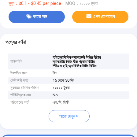
মূল্য：$0.1 - $0.45 per piece
MOQ：১২০০০ টুকরা
ভালো দাম
এখন যোগাযোগ
পণ্যের বর্ণনা
,
হাইড্রোফিলিক ল্যাবরেটরি সিরিঞ্জ ফিল্টার
হাইলাইট
,
ল্যাবরেটরি সিরিং উচ্চ প্রবাহ ফিল্টার
পিইএস হাইড্রোফিলিক সিরিং ফিল্টার
উৎপত্তি স্থল
চীন
ডেলিভারি সময়
15 থেকে 30 দিন
ন্যূনতম চাহিদার পরিমাণ
১২০০০ টুকরা
পরিচিতিমুলক নাম
No
পরিশোধের শর্ত
এল/সি, টি/টি
আরো দেখুন