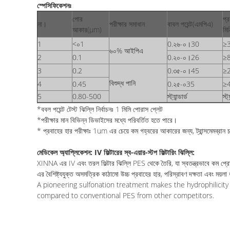
স্পেসিফিকেশনঃ
পোর
প্
না।
পরীক্ষার সমাধান
বাবল পয়েন্ট
(
এমপিএ)
আকার
(
μm
)
মি
1
<০1
0.২৬-০।30
≥
৬০% আইপিএ
2
0.1
0.২০-০।26
≥
3
0.2
0.৩৫-০।45
≥
বিশুদ্ধ পানি
4
0.45
0.২৫-০35
≥
5
0.80-500
স্ট্যান্ডার্ড
স্ট্
*ববল পয়েন্ট টেস্ট ঝিল্লি নির্বাচনঃ 1 মিমি পোরাস প্লেট
*পরীক্ষার মান বিভিন্ন ডিভাইসের মধ্যে পরিবর্তিত হতে পারে।
* প্রবাহের হার পরীক্ষাঃ 1um এর চেয়ে কম গহ্বরের আকারের জন্য, ট্রান্সমেমব্রা
মেডিকেল অ্যাপ্লিকেশন: IV ফিল্টারের স্ব-এয়ার-স্টপ ফিল্টারিং ঝিল্লি:
XINNA এর IV এবং তরল ফিল্টার ঝিল্লি PES থেকে তৈরি, যা স্বতন্ত্রভাবে কম প্র
এর বৈশিষ্ট্যযুক্ত অসমত্রিক কাঠামো উচ্চ প্রবাহের হার, পরিস্রাবণ দক্ষতা এবং ময়লা 
A pioneering sulfonation treatment makes the hydrophilicity
compared to conventional PES from other competitors.