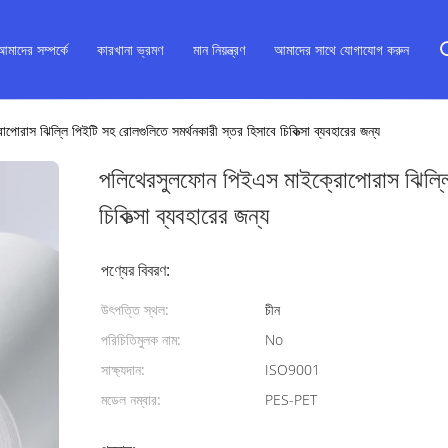
আমাদের সম্পর্কে
কারখানা ভ্রমণ
মান নিয়ন্ত্রণ
আমাদের সাথে যোগাযোগ করুন
রাস ঝিল্লি পিইটি সহ রোলগুলিতে সমর্থনকারী স্তর হিসাবে চিকিত্সা ব্যবহারের জন্য
পলিথেরসুলফোন পিইএস মাইক্রোপোরাস ঝিল্লি 
চিকিত্সা ব্যবহারের জন্য
পণ্যের বিবরণ:
উৎপত্তি স্থল:
চীন
পরিচিতিমুলক নাম:
No
সাক্ষ্যদান:
ISO9001
মডেল নম্বার:
PES-PET