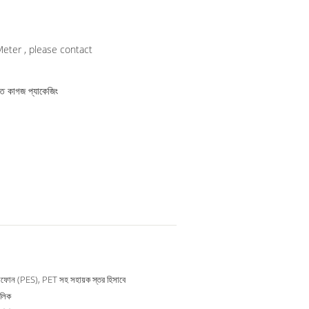
, please contact
শক্ত কাগজ প্যাকেজিং
লফোন (PES), PET সহ সহায়ক স্তর হিসাবে
িলিক