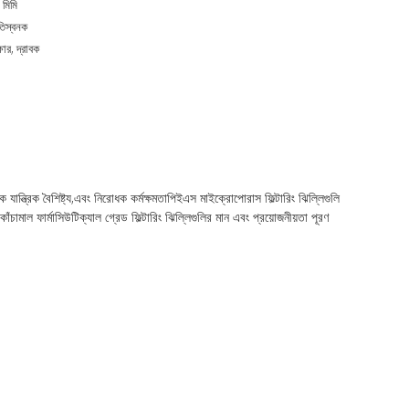
মিমি
তিস্বনক
ষার, দ্রাবক
িক বৈশিষ্ট্য,এবং নিরোধক কর্মক্ষমতাপিইএস মাইক্রোপোরাস ফিল্টারিং ঝিল্লিগুলি
চামাল ফার্মাসিউটিক্যাল গ্রেড ফিল্টারিং ঝিল্লিগুলির মান এবং প্রয়োজনীয়তা পূরণ