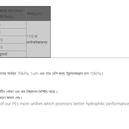
রবাহের হার
(
এমএল/
ঘনত্ব
(
μm
)
নিট/সিএম২
)
3
8
110 বা
20
কাস্টমাইজযোগ্য
45
যান্ডার্ড
ন চাপের পার্থক্য 70kPa; 1um এবং তার বেশি জন্য, ট্রান্সমেমব্রান চাপ 10kPa।
োটিন শোষণ এবং কম নিষ্কাশন বৈশিষ্ট্য আছে।
ধারণ ক্ষমতা দেয়।
 of our PEs more unifom which promises better hydrophilic performance an