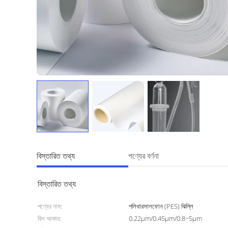
বিস্তারিত তথ্য
পণ্যের বর্ণনা
বিস্তারিত তথ্য
পণ্যের নাম:
পলিথারসালফোন (PES) ঝিল্লি
বিল আকার:
0.22μm/0.45μm/0.8~5μm