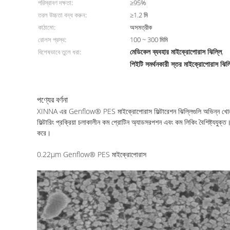
পরিস্রাবণ দক্ষতা:
≥95%
তরল উচ্চতা বন্ধ করুন:
≥1.2 মি
কাঠামো:
অসমত্রীক
রোলস প্রস্থ:
100 ~ 300 মিমি
মেডিকেল ব্যবহার মাইক্রোপোরাস ঝিল্লি
বিশেষভাবে তুলে ধরা:
,
পিইটি সমর্থনকারী স্তর মাইক্রোপোরাস ঝিল্
পণ্যের বর্ণনা
XINNA এর Genflow® PES মাইক্রোপোরাস ফিল্টারেশন ঝিল্লিগুলি অভিন্ন খোলার সাথ
ফিল্টারিং প্রক্রিয়া চলাকালীন কম প্রোটিন অ্যাডসরপশন এবং কম লিকিং বৈশিষ্ট্যযুক্ত।
করে।
0.22μm Genflow® PES মাইক্রোপোরাস