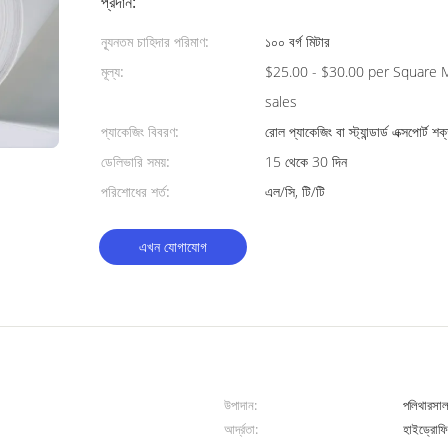
প্রদান:
ন্যূনতম চাহিদার পরিমাণ:
১০০ বর্গ মিটার
মূল্য:
$25.00 - $30.00 per Square Meter 
sales
প্যাকেজিং বিবরণ:
রোল প্যাকেজিং বা স্ট্যান্ডার্ড এক্সপোর্ট 
ডেলিভারি সময়:
15 থেকে 30 দিন
পরিশোধের শর্ত:
এল/সি, টি/টি
এখন যোগাযোগ
উপাদান:
পলিথারসা
আর্দ্রতা:
হাইড্রোফ