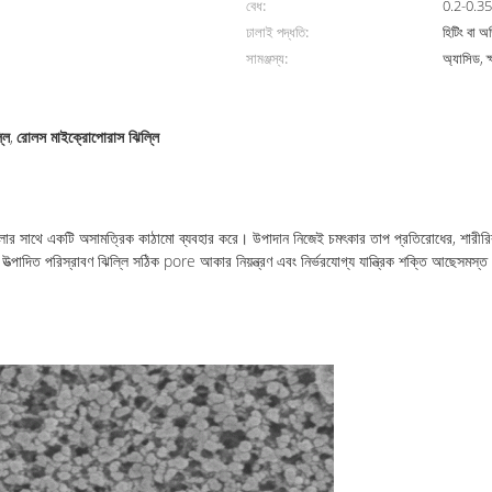
বেধ:
0.2-0.35 
ঢালাই পদ্ধতি:
হিটিং বা অ
সামঞ্জস্য:
অ্যাসিড, ক্
লি
রোলস মাইক্রোপোরাস ঝিল্লি
,
ে একটি অসামত্রিক কাঠামো ব্যবহার করে। উপাদান নিজেই চমৎকার তাপ প্রতিরোধের, শারীরিক যান্ত্র
উত্পাদিত পরিস্রাবণ ঝিল্লি সঠিক pore আকার নিয়ন্ত্রণ এবং নির্ভরযোগ্য যান্ত্রিক শক্তি আছেসমস্ত কাঁ