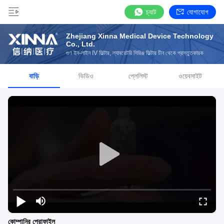
চ্যাট
যোগাযোগ
Zhejiang Xinna Medical Device Technology
Co., Ltd.
গুণ ইন-লাইন IV ফিল্টার, ল্যাবরেটরি সিরিঞ্জ ফিল্টার চীন থেকে প্রস্তুতকারক
বাড়ি
ভিডিও
প্লেলিস্ট
ওয়েবসাইট
কোম্পানির প্রোফাইল