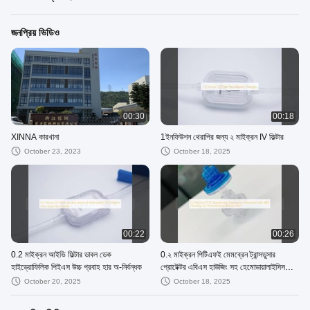
জনপ্রিয় ভিডিও
00:30
00:18
XINNA কারখানা
1ইনফিউশন থেরাপির জন্য ২ মাইক্রন IV ফিল্টার
October 23, 2023
October 18, 2025
00:22
00:26
0.2 মাইক্রন আইভি ফিল্টার ডাবল ডেক
0.২ মাইক্রন পিটিএফই মেমব্রেন ট্রান্সডুসার
হাইড্রোফিলিক পিইএস উচ্চ প্রবাহ হার অ-নির্বন্ধক
প্রোটেক্টর এবিএস হাউজিং সহ হেমোডায়ালাইসিস
রক্তের লাইনগুলির জন্য
October 20, 2025
October 18, 2025