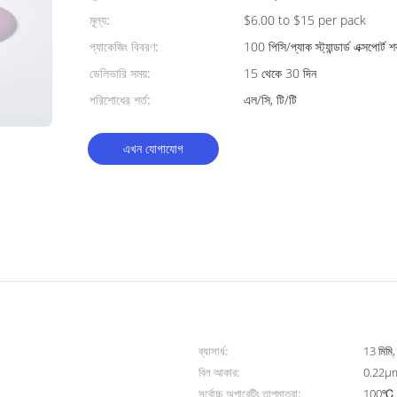
মূল্য:
$6.00 to $15 per pack
প্যাকেজিং বিবরণ:
100 পিসি/প্যাক স্ট্যান্ডার্ড এক্সপোর্ট
ডেলিভারি সময়:
15 থেকে 30 দিন
পরিশোধের শর্ত:
এল/সি, টি/টি
এখন যোগাযোগ
ব্যাসার্ধ:
13 মিমি,
বিল আকার:
0.22μ
সর্বোচ্চ অপারেটিং তাপমাত্রা:
100℃