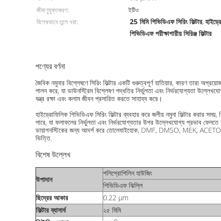
জীবাণুমুক্তকরণ:
ইটিও
25 মিমি পিভিডিএফ সিরিং ফিল্টার
হাইড্র
বিশেষভাবে তুলে ধরা:
,
পিভিডিএফ পরীক্ষাগারীয় সিরিঞ্জ ফিল্টার
পণ্যের বর্ণনা
জৈবিক নমুনার বিশ্লেষণে সিরিং ফিল্টার একটি গুরুত্বপূর্ণ হাতিয়ার, কারণ তারা অপ্রয়
পালন করে, যা ডাউনস্ট্রিম বিশ্লেষণ পদ্ধতির নির্ভুলতা এবং নির্ভরযোগ্যতা উল্ল
যন্ত্র রক্ষা এবং কলাম জীবন প্রসারিত করতে সাহায্য করে।
হাইড্রোফিলিক পিভিডিএফ সিরিং ফিল্টার ব্যবহার করে জলীয় নমুনা ফিল্টার করার সময়
পারে, যা ফলাফলের নির্ভুলতা এবং নির্ভরযোগ্যতার উপর উল্লেখযোগ্য প্রভাব ফেলতে পারে
ডায়াগনস্টিকের জন্য আদর্শ করে তোলেযাইহোক, DMF, DMSO, MEK, ACETONE এর পরি
ভিত্তি.
বিশেষ উল্লেখ
পলিপ্রোপিলিন হাউজিং
উপাদান
পিভিডিএফ ঝিল্লি
ছিদ্রের আকার
0.22 μm
ফিল্টার ব্যাসার্ধ
২৫ মিমি