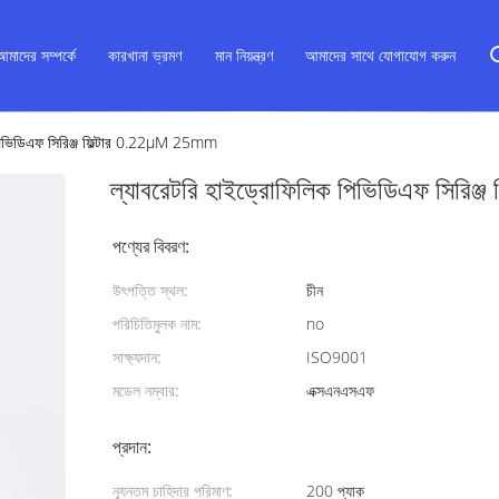
আমাদের সম্পর্কে
কারখানা ভ্রমণ
মান নিয়ন্ত্রণ
আমাদের সাথে যোগাযোগ করুন
 পিভিডিএফ সিরিঞ্জ ফিল্টার 0.22μM 25mm
ল্যাবরেটরি হাইড্রোফিলিক পিভিডিএফ সিরি
পণ্যের বিবরণ:
উৎপত্তি স্থল:
চীন
পরিচিতিমুলক নাম:
no
সাক্ষ্যদান:
ISO9001
মডেল নম্বার:
এক্সএনএসএফ
প্রদান:
ন্যূনতম চাহিদার পরিমাণ:
200 প্যাক