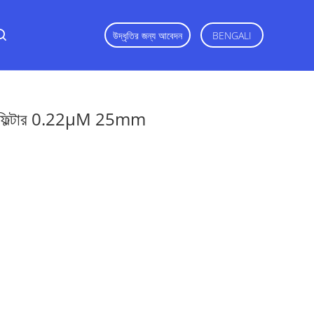
উদ্ধৃতির জন্য আবেদন
BENGALI
ঞ্জ ফিল্টার 0.22μM 25mm