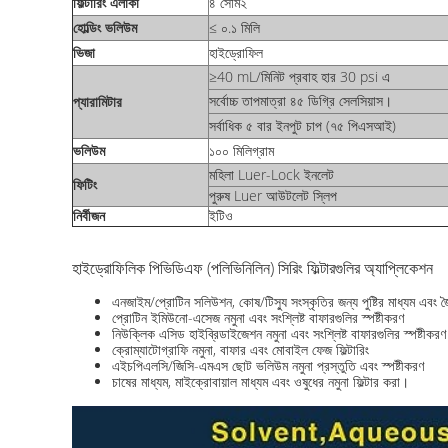
ফিল্টারিং এলাকা
৪ সেমি২
হোল্ডিং ভলিউম
≤ ০.১ মিলি
ভিজা
হাইড্রোফিল
≥40 mL/মিনিট প্রবাহ হার 30 psi এ
সর্বোচ্চ তাপমাত্রা ৪৫ ডিগ্রি সেলসিয়াস।
প্যারামিটার
সর্বাধিক ৫ বার ইনপুট চাপ (৭৫ পিএসআই)
ভলিউম
১০০ মিলিগ্রাম
মহিলা Luer-Lock ইনলেট
ফিটিং
পুরুষ Luer আউটলেট স্লিপ
নির্বীজন
ইটিও
হাইড্রোফিলিক পিভিডিএফ (পলিভিনিলিন) সিরিং ফিল্টারগুলির অ্যাপ্লিকেশন
এনজাইম/প্রোটিন সলিউশন, কোষ/টিস্যু সংস্কৃতির জন্য পুষ্টির মাধ্যম এবং জ
প্রোটিন ইমিউনো-এসেজ নমুনা এবং সংশ্লিষ্ট বাফারগুলির স্পষ্টীকরণ
নিউক্লিক এসিড হাইব্রিডাইজেশন নমুনা এবং সংশ্লিষ্ট বাফারগুলির স্পষ্টীকরণ
ক্রোম্যাটোগ্রাফি নমুনা, বাফার এবং মোবাইল ফেজ ফিল্টারিং
এইচপিএলসি/জিসি-এমএস ছোট ভলিউম নমুনা প্রস্তুতি এবং স্পষ্টীকরণ
চাষের মাধ্যম, মাইক্রোবায়াল মাধ্যম এবং ওষুধের নমুনা ফিল্টার করা।