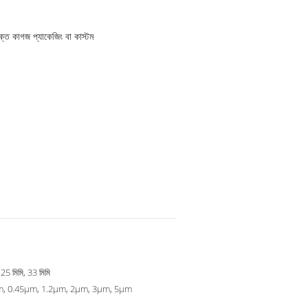
 শক্ত কাগজ প্যাকেজিং বা কাস্টম
 25 মিমি, 33 মিমি
m, 0.45μm, 1.2μm, 2μm, 3μm, 5μm