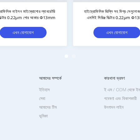
22μm 13mm PVDF সিরিং ফিল্টার
স্ট্যান্ডার্ড লুয়ার স্লিপ সহ স্টেরিল হাইড
ড্রোফিলিক নন স্টেরাইল 100pcs/Pk
পিভিডিএফ সিরিঞ্জ ফিল্টার 0.22μM
এখন যোগাযোগ
এখন যোগাযোগ
আমাদের সম্পর্কে
কারখানা ভ্রমণ
ইতিহাস
ই এম / ODM থেকে ইনক
সেবা
গবেষণা এবং বিকাশকারী
আমাদের টিম
উৎপাদন লাইন
ভূমিকা