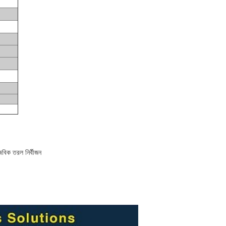
ৈবিক তরল নির্বীজন