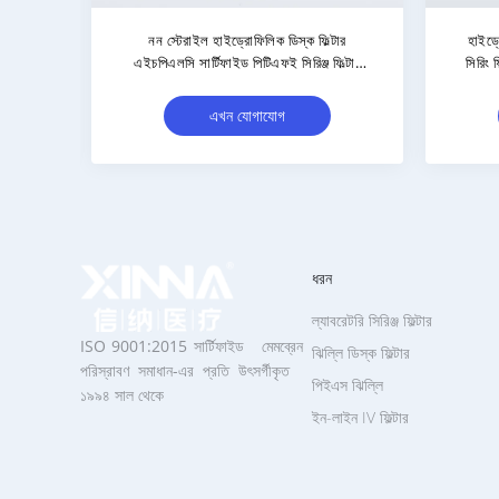
ল্টার
100 Count HPLC ল্যাবরেটরি সিরিঞ্জ ফিল্টার
0.
অ- জীবাণুমুক্ত PVDF সিরিঞ্জ ফিল্টার
হাই
এখন যোগাযোগ
ধরন
ল্যাবরেটরি সিরিঞ্জ ফিল্টার
ISO 9001:2015 সার্টিফাইড মেমব্রেন
ঝিল্লি ডিস্ক ফিল্টার
পরিস্রাবণ সমাধান-এর প্রতি উৎসর্গীকৃত
পিইএস ঝিল্লি
১৯৯৪ সাল থেকে
ইন-লাইন IV ফিল্টার