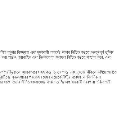
শিত নমুনার বিশুদ্ধতা এবং দূষণকারী পদার্থের অভাব নিশ্চিত করতে গুরুত্বপূর্ণ ভূমিকা
গ করা আরও ধারাবাহিক এবং নির্ভরযোগ্য ফলাফল নিশ্চিত করতে সাহায্য করে, এবং
েষণ প্রক্রিয়াকে ব্যাপকভাবে সহজ করে তুলতে পারে এবং দূষণের ঝুঁকিকে কমিয়ে আনতে
োটিনের পুনরুদ্ধারের প্রয়োজন যেমন বায়োকেমিস্ট্রি গবেষণা বা ক্লিনিকাল
ে তাদের সীমিত সামঞ্জস্যের কারণে বেশিরভাগ ক্ষয়কারী দ্রবণ বা শক্তিশালী