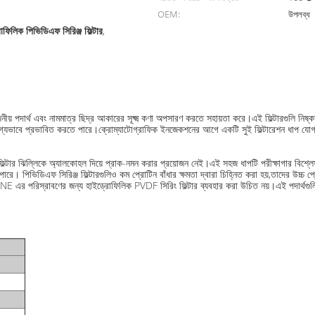
OEM:
উপলব্ধ
োফিলিক পিভিডিএফ সিরিঞ্জ ফিল্টার
,
োজনীয় পদার্থ এবং নামমাত্র ছিদ্র আকারের সূক্ষ্ম কণা অপসারণ করতে সহায়তা করে।এই ফিল্টারগুলি নিষ্কা
েখযোগ্যভাবে প্রভাবিত করতে পারে।ক্রোম্যাটোগ্রাফিক ইনজেকশনের আগে একটি সুই ফিল্টারেশন ধাপ যো
, ফিল্টার ঝিল্লিকে অ্যালকোহল দিয়ে প্রাক-নমন করার প্রয়োজন নেই।এই সহজ ধাপটি পরীক্ষাগার বিশ্ল
। পিভিডিএফ সিরিঞ্জ ফিল্টারগুলিও কম প্রোটিন বাঁধার ক্ষমতা দ্বারা চিহ্নিত করা হয়,তাদের উচ্চ প্র
স্রাবণের জন্য হাইড্রোফিলিক PVDF সিরিং ফিল্টার ব্যবহার করা উচিত নয়।এই পদার্থগুলির সাথ