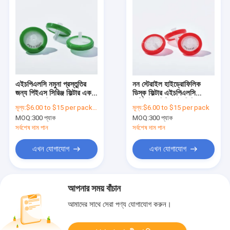
এইচপিএলসি নমুনা প্রস্তুতির
নন স্টেরাইল হাইড্রোফিলিক
জন্য পিইএস সিরিঞ্জ ফিল্টার একক
ডিস্ক ফিল্টার এইচপিএলসি
0.22μm ছিদ্র আকার
সার্টিফাইড পিটিএফই সিরিঞ্জ
মূল্য:
$6.00 to $15 per pack,please contact sales for price
মূল্য:
$6.00 to $15 per pack
ফিল্টার 0.22 মাইক্রন
MOQ:
300 প্যাক
MOQ:
300 প্যাক
সর্বশেষ দাম পান
সর্বশেষ দাম পান
এখন যোগাযোগ
এখন যোগাযোগ
আপনার সময় বাঁচান
আমাদের সাথে সেরা পণ্য যোগাযোগ করুন।