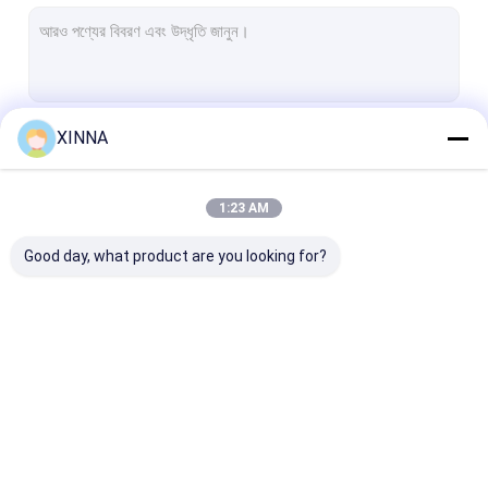
পিটিএফই ঝিল্লি
গ্লাস ফাইবার ঝিল্লি
নাইলন ঝিল্লি
XINNA
চালিয়ে
পিপি ঝিল্লি
পিভিডিএফ ঝিল্লি
1:23 AM
আমাদের বিভাগসমূহ
ট্রান্সডুসার প্রটেক্টর
Good day, what product are you looking for?
ব্যাকটেরিয়াল ভেন্ট ফিল্টার
আধান আনুষাঙ্গিক
গলিত ননবোভেন ফ্যাব্রিক
ইন-লাইন IV ফিল্টার
ল্যাবরেটরি সিরিঞ্জ ফিল্টার
ঝিল্লি ডিস্ক ফিল্টার
পরীক্ষাগার ফিল্টার