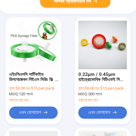
আপনার প্রয়োজনীয়তা দিন
এইচপিএলসি সার্টিফাইড
0.22μm / 0.45μm
ডিসপোজেবল পিইএস সিরিং ফিল্টার
হাইড্রোফোবিক পিটিএফই সিরিং
13mm / 25mm /
ফিল্টারগুলি এইচপিএলসি এবং
মূল্য:
$6.00 to $15 per pack
মূল্য:
$6.00 to $15 per pack
33mm ব্যাসার্ধ
জিসি নমুনা প্রাক ফিল্টারিংয়ের
MOQ:
120 প্যাক
MOQ:
300 প্যাক
জন্য 13/25/33 মিমি
সর্বশেষ দাম পান
সর্বশেষ দাম পান
এখন যোগাযোগ
এখন যোগাযোগ