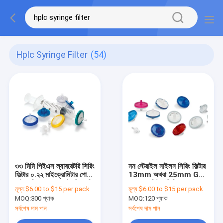
Hplc Syringe Filter
(54)
৩৩ মিমি পিইএস ল্যাবরেটরি সিরিং
নন স্টেরাইল নাইলন সিরিং ফিল্টার
ফিল্টার ০.২২ মাইক্রোমিটার পোর
13mm অথবা 25mm GC
সাইজ ডিসপোজেবল এইচপিএলসি
HPLC ফিল্টার সিরিং
মূল্য:
$6.00 to $15 per pack
মূল্য:
$6.00 to $15 per pack
সিরিং ফিল্টার
MOQ:
300 প্যাক
MOQ:
120 প্যাক
সর্বশেষ দাম পান
সর্বশেষ দাম পান