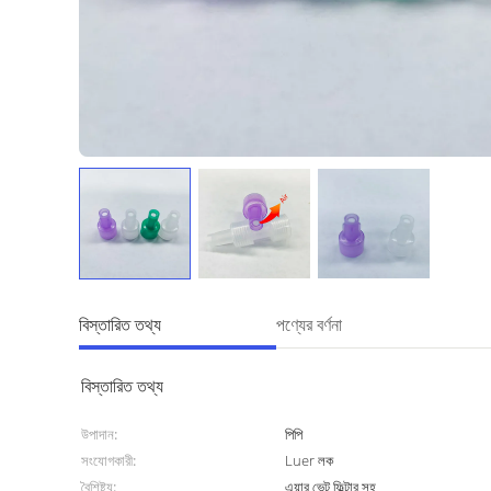
বিস্তারিত তথ্য
পণ্যের বর্ণনা
বিস্তারিত তথ্য
উপাদান:
পিপি
সংযোগকারী:
Luer লক
বৈশিষ্ট্য:
এয়ার ভেন্ট ফিল্টার সহ