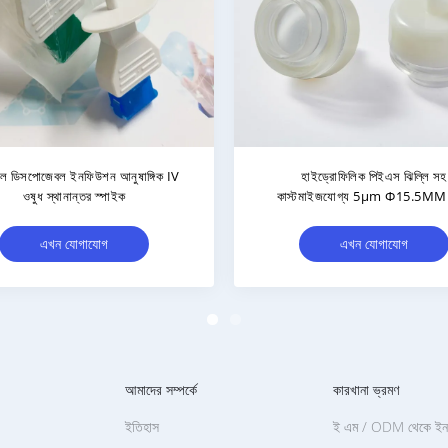
 প্রশাসন আনুষাঙ্গিক সরবরাহের জন্য
বায়ু গ্রহণ এবং ফিল্টারিংয়ের জন্য পিইটি ঝ
ভেন্টিলেটেড ট্রান্সফার পিন
হাইড্রোফোবিক এয়ার ইনলেট ফিল্টা
এখন যোগাযোগ
এখন যোগাযোগ
আমাদের সম্পর্কে
কারখানা ভ্রমণ
ইতিহাস
ই এম / ODM থেকে ইনক