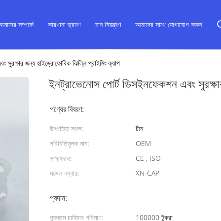
আমাদের সম্পর্কে
কারখানা ভ্রমণ
মান নিয়ন্ত্রণ
আমাদের সাথে যোগাযোগ করুন
 সুরক্ষার জন্য হাইড্রোফোবিক ঝিল্লি প্রাইমিং ক্যাপ
ইনট্রাভেনোস পোর্ট ডিসইনফেকশন এবং সুরক্ষা
পণ্যের বিবরণ:
উৎপত্তি স্থল:
চীন
পরিচিতিমুলক নাম:
OEM
সাক্ষ্যদান:
CE , ISO
মডেল নম্বার:
XN-CAP
প্রদান:
ন্যূনতম চাহিদার পরিমাণ:
100000 টুকরা