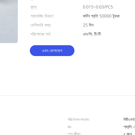
মূল্য:
0.015~0.03/PCS
প্যাকেজিং বিবরণ:
কার্টন প্রতি 50000 টুকরা
ডেলিভারি সময়:
25 দিন
পরিশোধের শর্ত:
এল/সি, টি/টি
এখন যোগাযোগ
পরিশোধক মাধ্যম:
পিটিএফই 
রঙ:
প্রকৃতি,
শেল জীবন:
৫ বছর