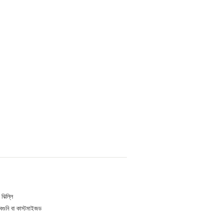
ঝিল্লি
 বেগুনি বা কাস্টমাইজড