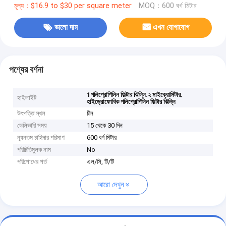
মূল্য：$16.9 to $30 per square meter
MOQ：600 বর্গ মিটার
ভালো দাম
এখন যোগাযোগ
পণ্যের বর্ণনা
,
1পলিপ্রোপিলিন ফিল্টার ঝিল্লি.২ মাইক্রোমিটার
হাইলাইট
হাইড্রোফোবিক পলিপ্রোপিলিন ফিল্টার ঝিল্লি
উৎপত্তি স্থল
চীন
ডেলিভারি সময়
15 থেকে 30 দিন
ন্যূনতম চাহিদার পরিমাণ
600 বর্গ মিটার
পরিচিতিমুলক নাম
No
পরিশোধের শর্ত
এল/সি, টি/টি
আরো দেখুন