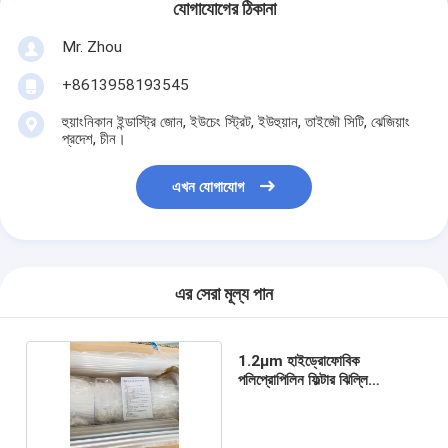
যোগাযোগের ঠিকানা
Mr. Zhou
+8613958193545
হুয়াংনিকান ইন্ডাস্ট্রি জোন, ইউচেং স্ট্রিট, ইউহুয়ান, তাইজৌ সিটি, ঝেজিয়াং
প্রদেশ, চীন।
এখন যোগাযোগ
এর সেরা মূল্য পান
1.2μm হাইড্রোফোবিক
পলিপ্রোপিলিন ফিল্টার ঝিল্লি
অন্তর্নির্মিত ফিল্টারিং জন্য