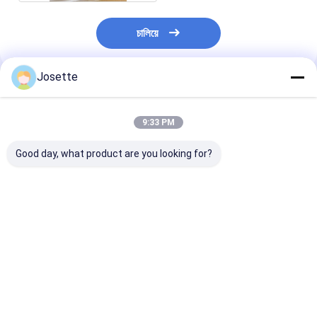
চালিয়ে
Josette
প্রস্তাবিত পণ্য
9:33 PM
Good day, what product are you looking for?
পিপি ঝিল্লি 0.22 মাইক্রন IV
5 মাইক্রন পিপি ঝিল্লি
3μm নন স্টেরাইল পি
ফিল্টার মেডিকেল এবং ল্যাবরেটরি
হাইড্রোফিলিক পলিপ্রোপিলিন
মেমব্রেন হাইড্রোফিল
ব্যবহারের জন্য বড় কণা ধরে রাখা
ঝিল্লি ফিল্টার
পলিপ্রোপিলিন মেমব্রেন 
ভালো দাম
ভালো দাম
ভালো দাম