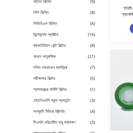
নাইলন ঝিল্লি
(9)
ইপিটিএ
পিপি ঝিল্লি
(8)
প্যাকেজ
পিভিডিএফ ঝিল্লি
(6)
ট্রান্সডুসার প্রটেক্টর
(16)
ব্যাকটেরিয়াল ভেন্ট ফিল্টার
(8)
আধান আনুষাঙ্গিক
(21)
গলিত ননবোভেন ফ্যাব্রিক
(7)
পরীক্ষাগার ফিল্টার
(5)
শ্বাসযন্ত্রের সার্কিট ফিল্টার
(1)
এইচপিএলসি নমুনা প্রস্তুতি
(3)
সংস্কৃতি মিডিয়া ফিল্টারিং
(4)
টিএসপি পরিবেষ্টিত বায়ু পর্যবেক্ষণ
(3)