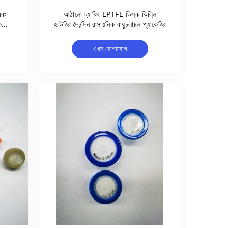
এবং
আঠালো ব্যাকিং EPTFE ডিস্ক ঝিল্লি
ক
হাউজিং দৈনন্দিন রাসায়নিক বায়ুচলাচল প্যাকেজিং
এখন যোগাযোগ