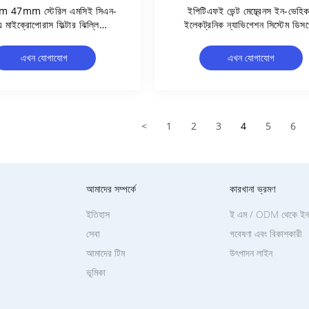
 47mm স্টেরিল এমসিই সিএন-
ইপিটিএফই ভেন্ট মেম্ব্রেনস ইন-ভেহি
 মাইক্রোপোরাস ফিল্টার ঝিল্লি
ইলেকট্রনিক ন্যাভিগেশন সিস্টেম ডিসপ
রোবায়াল সীমা পরীক্ষার জন্য পৃথক
সিস্টেম কমিউনিকেশন কন্ট্রোলারের জন
প্যাকেজ
এখন যোগাযোগ
এখন যোগাযোগ
<
1
2
3
4
5
6
আমাদের সম্পর্কে
কারখানা ভ্রমণ
ইতিহাস
ই এম / ODM থেকে ইনক
সেবা
গবেষণা এবং বিকাশকারী
আমাদের টিম
উৎপাদন লাইন
ভূমিকা