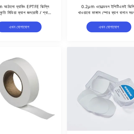
 আঠালো ব্যাকিং EPTFE ঝিল্লি
0.2μm ওয়েল্ডেবল ইপিটিএফই ঝিল্
কৃতি মিডিয়া ক্যাপ জলরোধী / শ্বাস
খাওয়ানো ফাঙ্গাস স্পোর ব্যাগ বাগান সর
বাস / উচ্চ তাপমাত্রা। এবং প্রেস
মাশরুম ক্রমবর্ধমান ব্যাগ চাষ
প্রতিরোধের
এখন যোগাযোগ
এখন যোগাযোগ