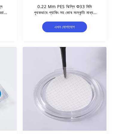
লি
0.22 Μm PES ঝিল্লি Φ33 মিমি
বরাহ
পৃথকভাবে প্যাকিং সহ কোষ সংস্কৃতি মাধ্যম
জন্য একবার ব্যবহারযোগ্য স্টেরাইল সিরিঞ্জ
ফিল্টার
এখন যোগাযোগ