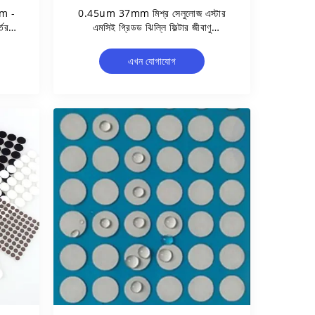
um -
0.45um 37mm মিশ্র সেলুলোজ এস্টার
তের
এমসিই গ্রিডড ঝিল্লি ফিল্টার জীবাণু
 করুন
সীমাবদ্ধতা পরীক্ষার জন্য জীবাণুমুক্ত
এখন যোগাযোগ