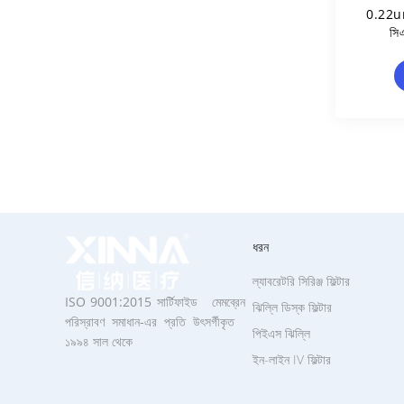
0.22um
সিএ
মাইক্
ধরন
ল্যাবরেটরি সিরিঞ্জ ফিল্টার
ISO 9001:2015 সার্টিফাইড মেমব্রেন
ঝিল্লি ডিস্ক ফিল্টার
পরিস্রাবণ সমাধান-এর প্রতি উৎসর্গীকৃত
পিইএস ঝিল্লি
১৯৯৪ সাল থেকে
ইন-লাইন IV ফিল্টার