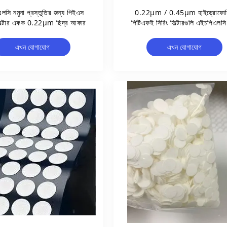
লসি নমুনা প্রস্তুতির জন্য পিইএস
0.22μm / 0.45μm হাইড্রোফোব
 ফিল্টার একক 0.22μm ছিদ্র আকার
পিটিএফই সিরিং ফিল্টারগুলি এইচপিএলসি
জিসি নমুনা প্রাক ফিল্টারিংয়ের জন্য
13/25/33 মিমি
এখন যোগাযোগ
এখন যোগাযোগ