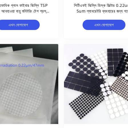
োফোবিক গ্লাস ফাইবার ঝিল্লি TSP
পিটিএফই ঝিল্লি ডিস্ক ফিল্টার 0.22
 আবহাওয়া বায়ু মনিটরিং টেপ প্রস্থ
5um ল্যাবরেটরি ব্যবহারের জন্য গর্
30MM
আকার পরিবেষ্টিত বায়ুর গুণমান মূল্যায়ন
এখন যোগাযোগ
এখন যোগাযোগ