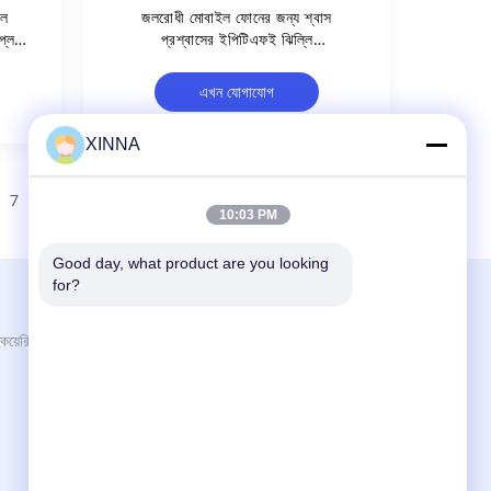
কল
জলরোধী মোবাইল ফোনের জন্য শ্বাস
্লে
প্রশ্বাসের ইপিটিএফই ঝিল্লি
্য
3000~5000ml/min/cm2 7Kpa
এখন যোগাযোগ
XINNA
7
8
>
10:03 PM
Good day, what product are you looking 
for?
আমাদের সাথে যোগাযোগ করুন
Zhejiang Xinna Medical Device Technology
য়েরি
Co., Ltd.
হুয়াংনিকান ইন্ডাস্ট্রি জোন, ইউচেং স্ট্রিট, ইউহুয়ান, তাইজৌ
সিটি, ঝেজিয়াং প্রদেশ, চীন।
+8613958193545-571-83082507
xinna@zjxinna.com