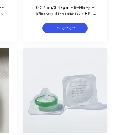
িক
0.22μm/0.45μm পরীক্ষাগার প্রাক
 এবং
ফিল্টারিং জন্য নাইলন সিরিঞ্জ ফিল্টার HPLC
নমুনা প্রস্তুতি ব্যাসার্ধ 13/25/33mm
এখন যোগাযোগ