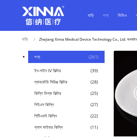
বাড়ি
পণ্য
ভিডিও
বাড়ি
Zhejiang Xinna Medical Device Technology Co., Ltd. অনলাইন 
পণ্য
(261)
ইন-লাইন IV ফিল্টার
(39)
ল্যাবরেটরি সিরিঞ্জ ফিল্টার
(28)
ঝিল্লি ডিস্ক ফিল্টার
(25)
পিইএস ঝিল্লি
(27)
পিটিএফই ঝিল্লি
(22)
গ্লাস ফাইবার ঝিল্লি
(11)